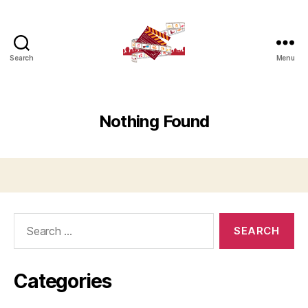
Search
Menu
Menyelami
Dunia
Hiburan
Digital:
Nothing Found
Inovasi
dan
Tren
Terbaru
yang
Menghibur
Search
for:
Categories